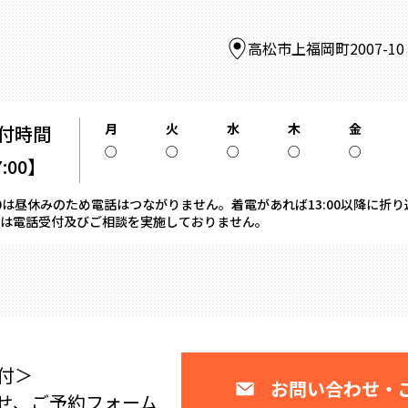
高松市上福岡町2007-1
月
火
水
木
金
付時間
○
○
○
○
○
7:00】
13:00は昼休みのため電話はつながりません。着電があれば13:00以降に折
は電話受付及びご相談を実施しておりません。
付＞
お問い合わせ・
せ、ご予約フォーム