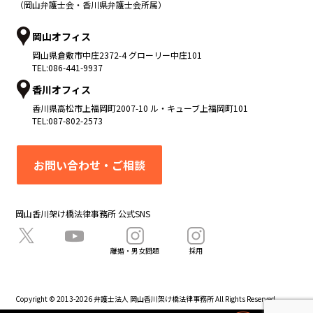
（岡山弁護士会・香川県弁護士会所属）
岡山オフィス
岡山県
倉敷市
中庄2372-4 グローリー中庄101
TEL:
086-441-9937
香川オフィス
香川県
高松市
上福岡町2007-10 ル・キューブ上福岡町101
TEL:
087-802-2573
お問い合わせ・ご相談
岡山香川架け橋法律事務所 公式SNS
離婚・男女問題
採用
Copyright © 2013-2026 弁護士法人 岡山香川架け橋法律事務所 All Rights Reserved.