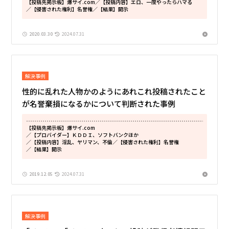
【投稿先掲示板】爆サイ.com
／【投稿内容】エロ、一度やったらハマる
／【侵害された権利】名誉権
／【結果】開示
2020.03.30
2024.07.31
解決事例
性的に乱れた人物かのようにあれこれ投稿されたこと
が名誉棄損になるかについて判断された事例
【投稿先掲示板】爆サイ.com
／【プロバイダー】ＫＤＤＩ、ソフトバンクほか
／【投稿内容】淫乱、ヤリマン、不倫
／【侵害された権利】名誉権
／【結果】開示
2019.12.05
2024.07.31
解決事例