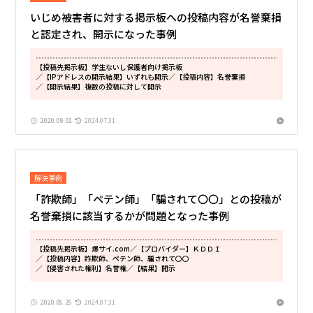
いじめ被害者に対する掲示板への投稿内容が名誉棄損
と認定され、開示になった事例
【投稿先掲示板】学生ないし保護者向け掲示板
／【IPアドレスの開示結果】いずれも開示
／【投稿内容】名誉棄損
／【開示結果】複数の投稿に対して開示
2020.09.01
2024.07.31
解決事例
「詐欺師」「ペテン師」「騙されて〇〇」との投稿が
名誉棄損に該当するかが問題となった事例
【投稿先掲示板】爆サイ.com
／【プロバイダー】ＫＤＤＩ
／【投稿内容】詐欺師、ペテン師、騙されて〇〇
／【侵害された権利】名誉権
／【結果】開示
2020.05.25
2024.07.31