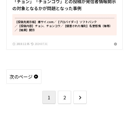
「チョン」「チョンコウ」との投稿が発信者情報開示
の対象となるかが問題となった事例
【投稿先掲示板】爆サイ.com
／【プロバイダー】ソフトバンク
／【投稿内容】チョン、チョンコウ
／【侵害された権利】名誉感情（侮辱）
／【結果】開示
2019.12.05
2024.07.31
次のページ
次
1
2
へ