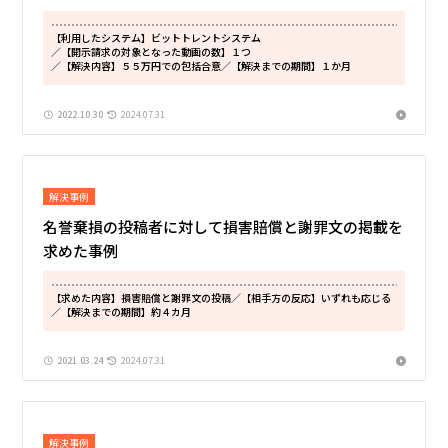
【利用したシステム】ビットトレントシステム
／【開示請求の対象となった動画の数】１つ
／【解決内容】５５万円での包括合意
／【解決までの期間】１か月
2022.10.30
2024.07.31
解決事例
名誉棄損の投稿者に対して損害賠償と謝罪文の掲載を
求めた事例
【求めた内容】損害賠償と謝罪文の投稿
／【相手方の反応】いずれも応じる
／【解決までの期間】約４カ月
2021.03.24
2024.07.31
解決事例