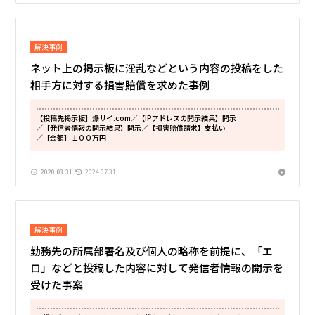
解決事例
ネット上の掲示板に淫乱などという内容の投稿をした
相手方に対する損害賠償を求めた事例
【投稿先掲示板】爆サイ.com
／【IPアドレスの開示結果】開示
／【発信者情報の開示結果】開示
／【損害賠償請求】支払い
／【金額】１００万円
2020.03.31
2024.07.31
解決事例
勤務先の所属部署名及び個人の略称を前提に、「エ
ロ」などと投稿した内容に対して発信者情報の開示を
受けた事案