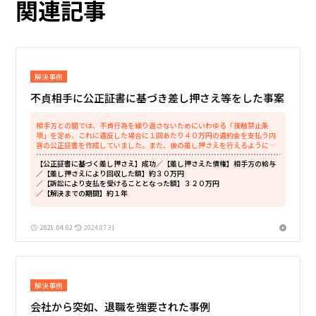
関連記事
解決事例
不貞相手に公正証書に基づき差し押さえ等をした事案
相手方との間では、不貞行為を繰り返さないためにいわゆる「接触禁止条
項」を定め、これに違反した場合に１回あたり４０万円の違約金を支払う内
容の公正証書を作成していました。また、後の差し押さえを行えるようにす
るため、執行受諾文言を付していました。...
【公正証書に基づく差し押さえ】成功
／【差し押さえた債権】相手方の給与
／【差し押さえにより回収した額】約３０万円
／【訴訟により支払を受けることとなった額】３２０万円
／【解決までの期間】約１年
2021.04.02
2024.07.31
解決事例
会社から突如、退職を強要された事例