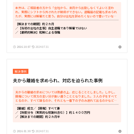
本件は、ご相談者の方から「会社から、来月から出勤しなくてよいと言わ
れ、実際にシフトから外されたが納得ができない。退職届の記載も求められ
たが、実際には解雇だと思う。自分は会社を辞めたくないので書いていない
が、シフトからは外されてしまった。何と...
【解決までの期間】約２カ月
／【当初の会社の主張】自主退職であり解雇ではない
／【最終的解決】和解による復職
2016.10.07
2024.07.31
解決事例
夫から離婚を求められ、対応を迫られた事例
夫からの離婚の求めについては熟慮の上、応じることとしました。しかし、
親権について双方の言い分が食い違うこととなりました。３人の子をすべて
とるのか、すべて譲るのか、それとも一番下の子のみ連れて出るのかなど慎
重に検討したが、最終的にはこちらが３...
【離婚】成立
／【親権】すべて妻
／【財産分与（実質的な慰謝料含む）】約１４００万円
／【解決までの期間】約２カ月半
2016.01.30
2024.07.31