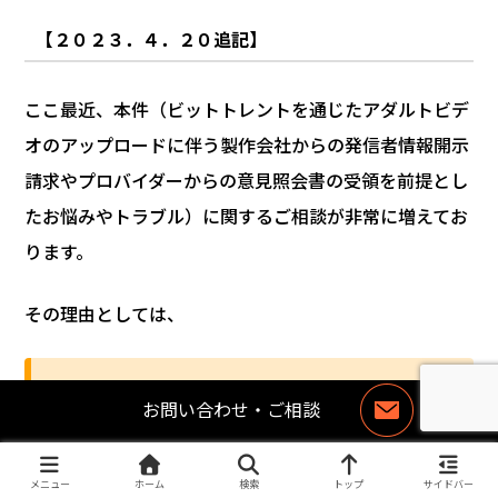
【２０２３．４．２０追記】
ここ最近、本件（ビットトレントを通じたアダルトビデ
オのアップロードに伴う製作会社からの発信者情報開示
請求やプロバイダーからの意見照会書の受領を前提とし
たお悩みやトラブル）に関するご相談が非常に増えてお
ります。
その理由としては、
ビットトレントの利用者が相当多数に及ぶこと
お問い合わせ・ご相談
お
問
い
合
メニュー
ホーム
検索
トップ
サイドバー
ひとりの利用者あたりで通常は相当数の動画を