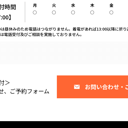
月
火
水
木
金
付時間
○
○
○
○
○
7:00】
13:00は昼休みのため電話はつながりません。着電があれば13:00以降に折
は電話受付及びご相談を実施しておりません。
付＞
お問い合わせ・
せ、ご予約フォーム