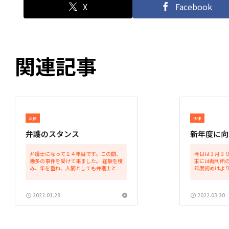
X
Facebook
関連記事
法律
法律
弁護のスタンス
新年度に向
弁護士になって１４年目です。この間、
今日は３月３
幾多の事件を受けて来ました。 経験を積
末には裁判所
み、年を重ね、人間としても弁護士とし
年度初めはより
ても年輪が深まってきたように思いま
末の３月２９
す。 私は、弁護士の仕事は弁護士自身の
のの、３０日
「生き様」だと思っています。どういう
日は入りませ
2022.01.28
2022.03.30
生き方をしたいか、どう...
月１日からの１週