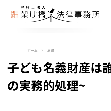
ホーム
法律
子ども名義財産は
の実務的処理~