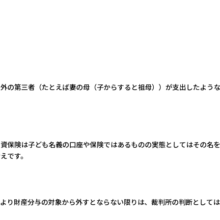
以外の第三者（たとえば妻の母（子からすると祖母））が支出したよう
学資保険は子ども名義の口座や保険ではあるものの実態としてはその名
えです。
により財産分与の対象から外すとならない限りは、裁判所の判断としては