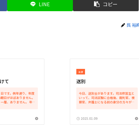
LINE
コピー
呉 裕
法律
けて
送別
０日です。例年通り、年度
今日、送別会があります。司法修習生と
の期日がほぼありません。
いって、司法試験に合格後、裁判官、検
一層、ありません。 年度
察官、弁護士になる前の身分の方々が全
日ころまでは若干、入るも
国各地で研修をするのですが、その方々
、３１日にはまずもって期
の送別会です。より具体的には、香川に
ん。そして、年度初めの４
配属になった司法修習生の方々の送別会
2025.01.09
間はほ...
です。うちの事務所にも一...