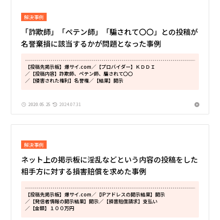
解決事例
「詐欺師」「ペテン師」「騙されて〇〇」との投稿が
名誉棄損に該当するかが問題となった事例
【投稿先掲示板】爆サイ.com
／【プロバイダー】ＫＤＤＩ
／【投稿内容】詐欺師、ペテン師、騙されて〇〇
／【侵害された権利】名誉権
／【結果】開示
2020.05.25
2024.07.31
解決事例
ネット上の掲示板に淫乱などという内容の投稿をした
相手方に対する損害賠償を求めた事例
【投稿先掲示板】爆サイ.com
／【IPアドレスの開示結果】開示
／【発信者情報の開示結果】開示
／【損害賠償請求】支払い
／【金額】１００万円