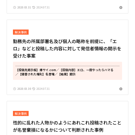
2020.03.31
2024.07.31
解決事例
勤務先の所属部署名及び個人の略称を前提に、「エ
ロ」などと投稿した内容に対して発信者情報の開示を
受けた事案
【投稿先掲示板】爆サイ.com
／【投稿内容】エロ、一度やったらハマる
／【侵害された権利】名誉権
／【結果】開示
2020.03.30
2024.07.31
解決事例
性的に乱れた人物かのようにあれこれ投稿されたこと
が名誉棄損になるかについて判断された事例