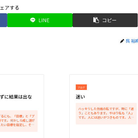
ェアする
LINE
コピー
呉 裕
ブログ
ずに結果は出な
迷い
ハッキリした性格の私ですが、時に「迷
う」こともあります。 やはり私も「人」
げるにも、「目標」と「プ
です。 人には迷いがつきものです。 人で
です。 何かしら成し遂げ
ある以上、誰でも迷うものです。 でも。
えたい目標を設定し、その
迷うだけでは人は前に進めません。 「迷
要なプロセスを積み上げま
いつつも、いつかは決断を下す。」 そう
セスをひとつひとつクリア
することで...
いつかきっと目標を達成で