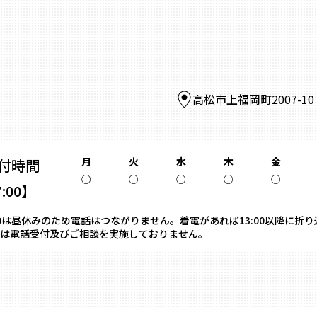
高松市上福岡町2007-1
月
火
水
木
金
付時間
○
○
○
○
○
7:00】
13:00は昼休みのため電話はつながりません。着電があれば13:00以降に折
は電話受付及びご相談を実施しておりません。