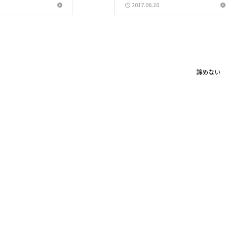
2017.06.20
、何...
諦めない