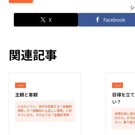
シ
X
Facebook
関連記事
ブログ
ブログ
主観と客観
目標を立て
い？
人はたいてい、自分の認識する「主観的
事実」が「客観的にも正しい事実」と考
何事を成し遂
えています。 そのような「主観的事実」
ロセス」が大切
について、他者から「それは客観的事実
たい、乗り越
ではない」と批判されても容易に自分の
目標達成に必
考えを改めることはできません。 なぜな
す。 そのプロ
ら、人間の脳が「主観...
していくと、