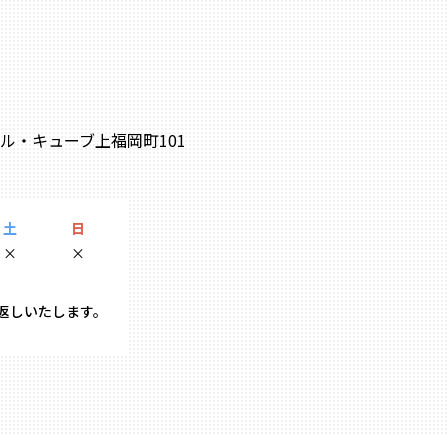
0 ル・キューブ上福岡町101
土
日
×
×
り返しいたします。