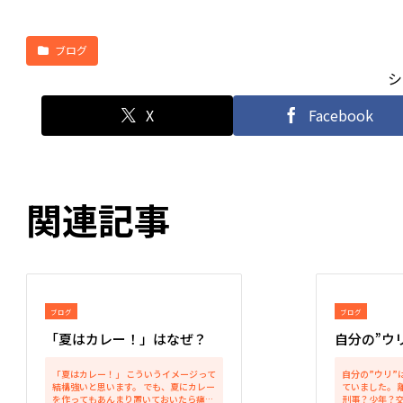
ブログ
シ
X
Facebook
関連記事
ブログ
ブログ
「夏はカレー！」はなぜ？
自分の”ウリ
「夏はカレー！」 こういうイメージって
自分の”ウリ”
結構強いと思います。 でも、夏にカレー
ていました。 
を作ってもあんまり置いておいたら痛ん
刑事？少年？交