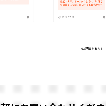
最近ですが、本来、外に出るのが大好き
グルグルグルずっと自問自
な自分としては、毎日ずっと自宅や事務
す。 そんな中、とある親
所にいるのは好きではありません。なの
言われました。 「頼りに
で何かに付けて外に出ようとする癖があ
..
りますし、丸一日中、ずっと、じっと家
2024.07.29
にいるのは苦手です。実際...
まだ明日がある！