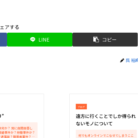
ェアする
LINE
コピー
呉 裕
ブログ
”
遠方に行くことでしか得られ
ないモノについて
は何か？ 常に自問自答し
離婚事件か？労働事件か？
何でもオンラインでこなせてしまうここ
通事故？障害者案件？ 以