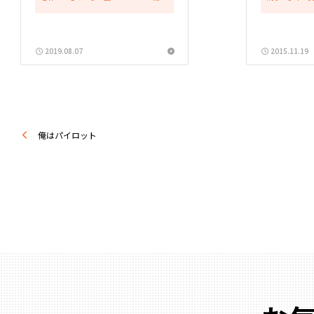
で食べられなくなるし、辛さと暑さ（気
前から、グル
温）＋熱さ（ルーやご飯自体）で汗もか
答していたので
くしで、何だか夏には相応しくない気も
しい方からこう
します。 それなのに...
なりそうな（な.
2019.08.07
2015.11.19
俺はパイロット