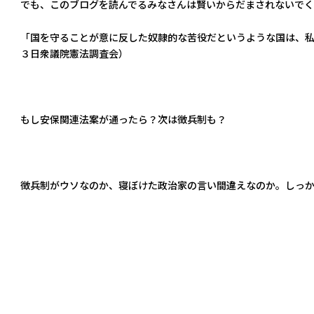
でも、このブログを読んでるみなさんは賢いからだまされないでく
「国を守ることが意に反した奴隷的な苦役だというような国は、私
３日衆議院憲法調査会）
もし安保関連法案が通ったら？次は徴兵制も？
徴兵制がウソなのか、寝ぼけた政治家の言い間違えなのか。しっ