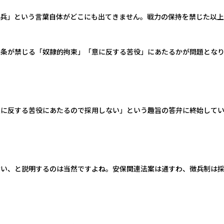
徴兵」という言葉自体がどこにも出てきません。戦力の保持を禁じた以上
８条が禁じる「奴隷的拘束」「意に反する苦役」にあたるかが問題とな
意に反する苦役にあたるので採用しない」という趣旨の答弁に終始して
ない、と説明するのは当然ですよね。安保関連法案は通すわ、徴兵制は