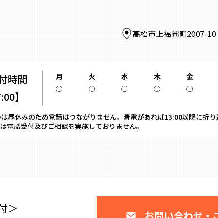
高松市上福岡町2007-1
月
火
水
木
金
付時間
○
○
○
○
○
7:00】
13:00は昼休みのため電話はつながりません。着電があれば13:00以降に折
は電話受付及びご相談を実施しておりません。
付＞
お問い合わせ・