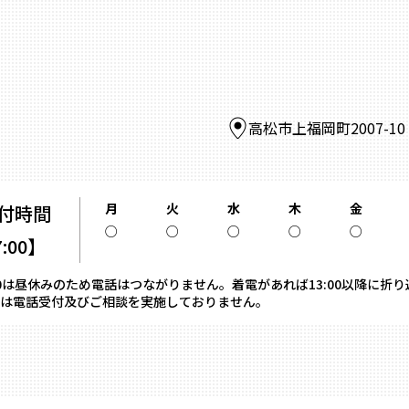
高松市上福岡町2007-1
月
火
水
木
金
付時間
○
○
○
○
○
7:00】
13:00は昼休みのため電話はつながりません。着電があれば13:00以降に折
は電話受付及びご相談を実施しておりません。