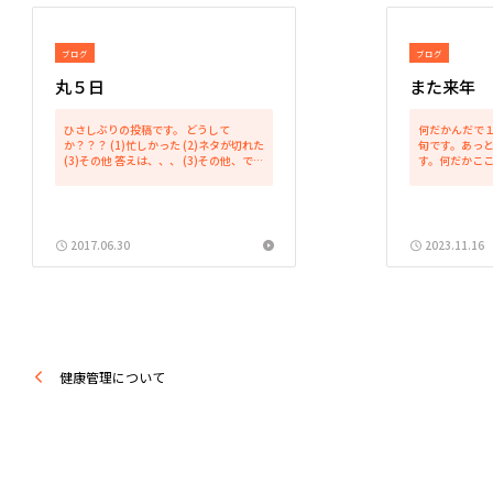
ブログ
ブログ
丸５日
また来年
ひさしぶりの投稿です。 どうして
何だかんだで
か？？？ (1)忙しかった (2)ネタが切れた
旬です。あっ
(3)その他 答えは、、、 (3)その他、で
す。何だかこ
す。 具体的には、パソコンを買い替えて
ため、今年の
その設定や使い方に手間取り、ブログ更
温が続きまし
新の余裕を失っておりました！ 結局、メ
ても季節の変
ール...
た。ところがや
2017.06.30
2023.11.16
健康管理について