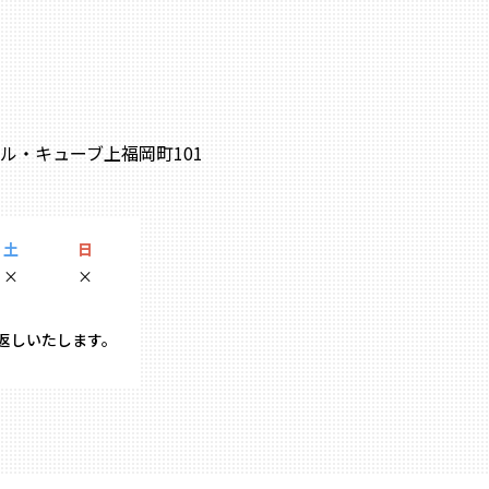
0 ル・キューブ上福岡町101
土
日
×
×
り返しいたします。