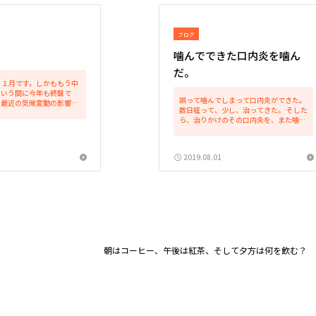
ブログ
噛んでできた口内炎を噛ん
だ。
１１月です。しかももう中
という間に今年も終盤で
誤って噛んでしまって口内炎ができた。
こ最近の気候変動の影響の
数日経って、少し、治ってきた。 そした
１１月は上旬まで異常な高
ら、治りかけのその口内炎を、また噛ん
た。そのため、月日は経っ
だ。 治まりかけてた口内炎が、爆発した
化が感じにくい日々でし
かのように大きくなった！ 最初の時より
っと少し涼しく...
断然痛い！ あー。ついてない。 でも、
2019.08.01
内心 「再度噛...
朝はコーヒー、午後は紅茶、そして夕方は何を飲む？