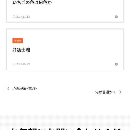
いちごの色は何色か
2014.11.12
ブログ
弁護士魂
2017.05.09
心霊現象~再び~
何が普通か？