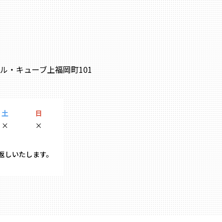
0 ル・キューブ上福岡町101
土
日
×
×
り返しいたします。