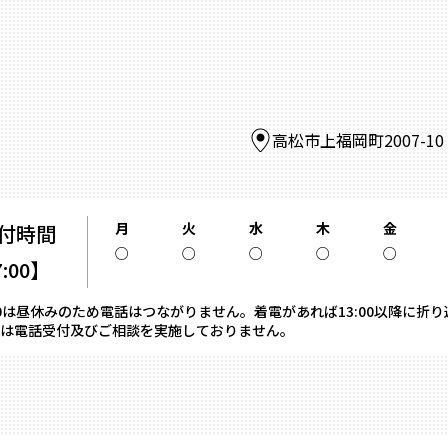
高松市上福岡町2007-1
月
火
水
木
金
付時間
○
○
○
○
○
7:00】
13:00は昼休みのため電話はつながりません。着電があれば13:00以降に折
は電話受付及びご相談を実施しておりません。