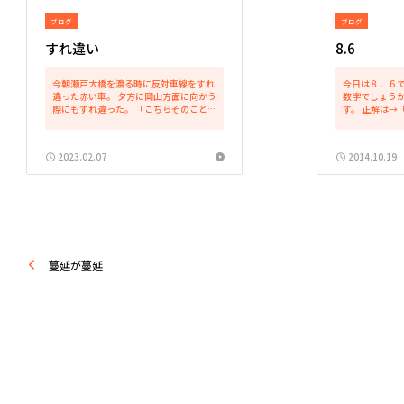
ブログ
ブログ
すれ違い
8.6
今朝瀬戸大橋を渡る時に反対車線をすれ
今日は８．６で
違った赤い車。 夕方に岡山方面に向かう
数字でしょうか
際にもすれ違った。 「こちらそのことに
す。 正解は→
気が付いたけど、相手も同じように気が
さ」です。 な
付いているのだろうか？」 「朝と夕で同
も、これくら
じ橋の上で同じ車にすれ違う確率とはど
よくあります。
2023.02.07
2014.10.19
の程度なのだろうか...
記録（書類が大半
蔓延が蔓延