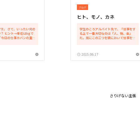
ブログ
ヒト、モノ、カネ
す。 さて、いったい何の
学生のころアルバイト先で、「仕事をす
？ ヒント→単位はkgで
る上で一番大切なのは『人、物、金』
「今日の仕事カバンの重
だ。常にこの三つを頭において仕事をす
かなか重たいですね。で
るように。」としつこく教わったのを覚
いの重さになることは結構
えています。 何よりもまずは「人」を大
 中身はもちろん、事件の
切にする、とのことでした。ここでいう
2015.06.17
）...
「人」は、お客様は当然と...
さりげない主張