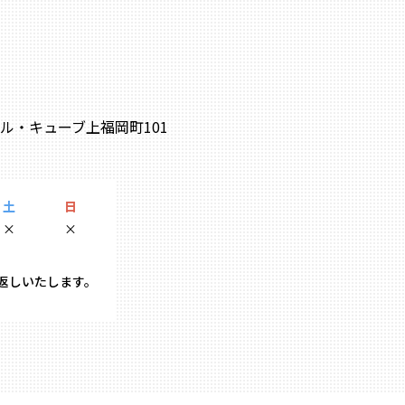
0 ル・キューブ上福岡町101
土
日
×
×
り返しいたします。