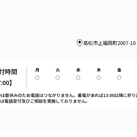
高松市上福岡町2007-1
月
火
水
木
金
付時間
○
○
○
○
○
7:00】
13:00は昼休みのため電話はつながりません。着電があれば13:00以降に折
は電話受付及びご相談を実施しておりません。