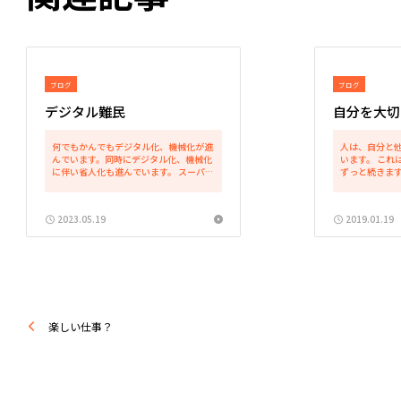
ブログ
ブログ
デジタル難民
自分を大切
何でもかんでもデジタル化、機械化が進
人は、自分と
んでいます。同時にデジタル化、機械化
います。 これ
に伴い省人化も進んでいます。 スーパー
ずっと続きます
やユニクロでのセルフレジ、回転寿司で
自分が生きる
のタブレット注文、定食屋での券売機な
に「自分」を
どあらゆる場面でデジタル化による処理
の時はそれこ
2023.05.19
2019.01.19
がなされています。 企...
す。 少し大きく
楽しい仕事？