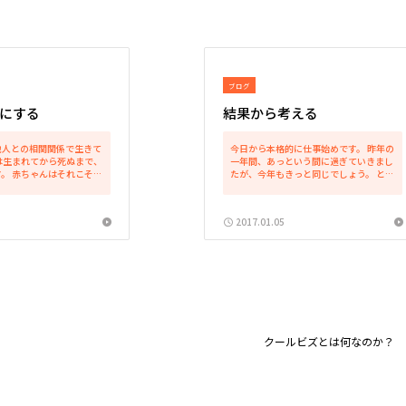
ブログ
にする
結果から考える
他人との相関関係で生きて
今日から本格的に仕事始めです。 昨年の
は生まれてから死ぬまで、
一年間、あっという間に過ぎていきまし
。 赤ちゃんはそれこそ、
たが、今年もきっと同じでしょう。 とこ
ために必死で周囲（他人）
ろで、普段から仕事でも私生活でも常に
アピールします。赤ちゃん
「結果」を意識しています。 どのような
そ、「自分」がすべてで
「結果」を目指して日々行動するのか。
2017.01.05
なると...
どのような「結果」...
クールビズとは何なのか？