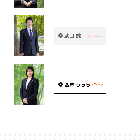
武田 諒
髙屋 うらら