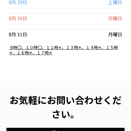
8月 29
土曜日
月
28th
2026
8月 30
日曜日
8月 31
月曜日
月
９時〇、１０時〇、１１時✕、１３時✕、１４時✕、１５時
曜
✕、１６時✕、１７時✕
日,
8
月
31st
2026
お気軽にお問い合わせくだ
さい。