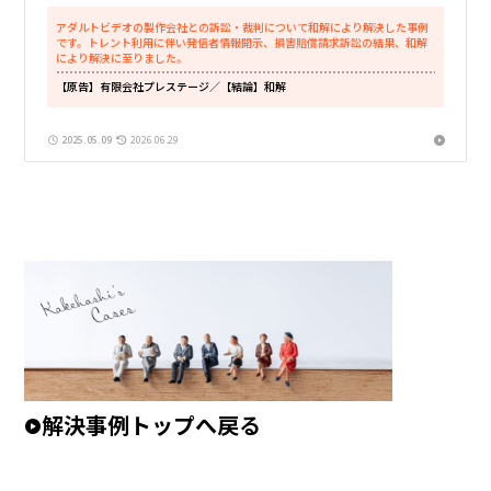
アダルトビデオの製作会社との訴訟・裁判について和解により解決した事例
です。トレント利用に伴い発信者情報開示、損害賠償請求訴訟の結果、和解
により解決に至りました。
【原告】有限会社プレステージ
／【結論】和解
2025.05.09
2026.06.29
解決事例トップへ戻る