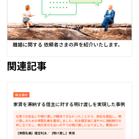
離婚に関する
依頼者さまの声を紹介いたします。
関連記事
解決事例
家賃を滞納する借主に対する明け渡しを実現した事例
任意での支払いや明け渡しが期待できなかったことから、訴訟を提起し、明
け渡しのための債務名義を獲得しました。判決確定後に速やかに強制執行の
申し立てをし、執行官立ち合いの下での明け渡しになりました。費用はかか
りましたが、何よりも明け渡しの実現が...
【債務名義】確定判決
／【明け渡し】実現