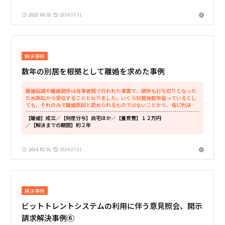
2023.09.01
2024.07.31
解決事例
数年の別居を根拠として離婚を求めた事例
離婚協議や離婚調停は当事者間で行われた事案で、調停も打ち切りとなった
ため訴訟から受任することとなりました。いくら別居後数年経っているとし
ても、それのみで離婚原因と認められるものではないことから、仮に判決に
なった場合には請求棄却となるおそれが...
【離婚】成立
／【財産分与】自宅ほか
／【養育費】１２万円
／【解決までの期間】約２年
2016.02.01
2024.07.31
解決事例
ビットトレントシステムの利用に伴う意見照会、開示
請求解決事例⑥