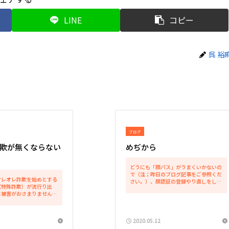
LINE
コピー
呉 裕
ブログ
欺が無くならない
めぢから
どうにも「顔パス」がうまくいかないの
で（注；昨日のブログ記事をご参照くだ
オレオレ詐欺を始めとする
さい。）、顔認証の登録やり直しをしよ
（特殊詐欺）が流行り出
うかと、スマホの設定をいじってみた。
に被害がおさまりません。
そうしたところ、顔認証の他に「虹彩認
特殊詐欺被害額合計は全国
証」なる機能があることに気が付いた。
越えています。 このよう
物は試しでさっそく登...
を報道で見るにつけ、弁護
2020.05.12
ないも...