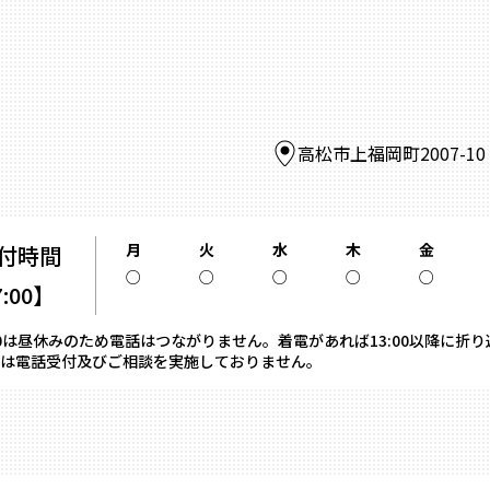
高松市上福岡町2007-1
月
火
水
木
金
付時間
○
○
○
○
○
7:00】
13:00は昼休みのため電話はつながりません。着電があれば13:00以降に折
は電話受付及びご相談を実施しておりません。