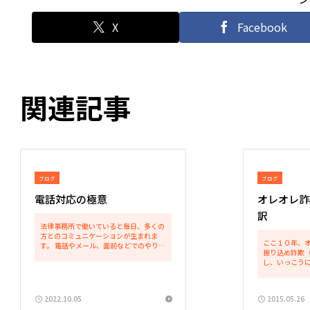
X
Facebook
関連記事
ブログ
ブログ
電話対応の極意
オレオレ詐
訳
法律事務所で働いていると毎日、多くの
方とのコミュニケーションが生まれま
ここ１０年、
す。 電話やメール、面前などでのやりと
振り込め詐欺
りが主で、ここ最近ではオンラインでの
し、いっこう
コミュニケーションも相当増えました
平成２６年の
し、LINEでご相談やご依頼のことについ
で５００憶円を
てやりとりすることも頻...
な甚大は被害
2022.10.05
2015.05.26
士として何もでき