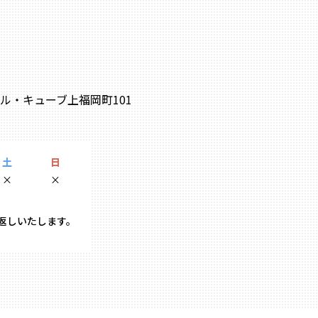
0 ル・キューブ上福岡町101
土
日
×
×
り返しいたします。