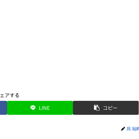
ェアする
LINE
コピー
呉 裕