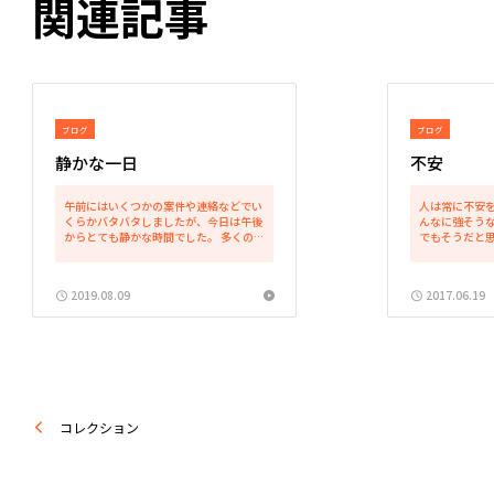
関連記事
ブログ
ブログ
静かな一日
不安
午前にはいくつかの案件や連絡などでい
人は常に不安を
くらかバタバタしましたが、今日は午後
んなに強そう
からとても静かな時間でした。 多くの方
でもそうだと思
はすでにお盆休みに入られましたでしょ
不安など感じ
うか？ 裁判所からの連絡もほとんどな
れる人がいた
く、裁判所は夏季休廷のようです。 私も
います。 そし
2019.08.09
2017.06.19
明日からしばらく夏休...
は、それが生きる
コレクション