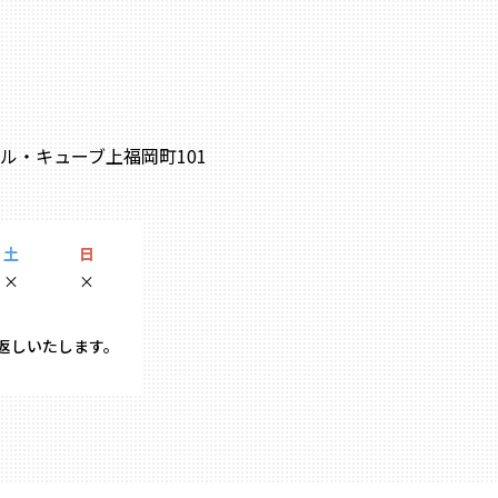
0 ル・キューブ上福岡町101
土
日
×
×
り返しいたします。