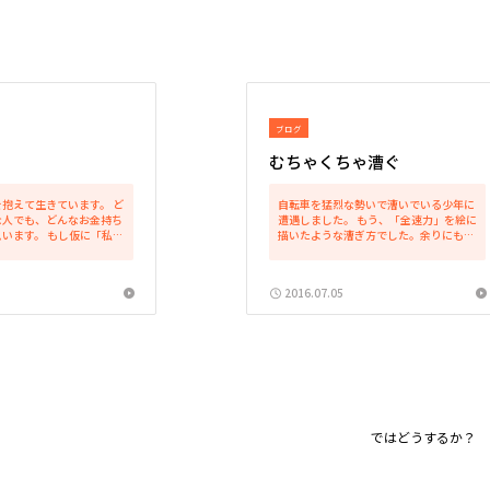
ブログ
むちゃくちゃ漕ぐ
抱えて生きています。 ど
自転車を猛烈な勢いで漕いでいる少年に
な人でも、どんなお金持ち
遭遇しました。 もう、「全速力」を絵に
います。 もし仮に「私は
描いたような漕ぎ方でした。余りにも勢
ず生きている。」と言い切
いが凄すぎて、自転車も体も、右に左に
ら、お会いしてみたいと思
大きく揺れていて、なんだかかえって無
て、人が不安を感じるの
駄が多いように見えます。 隣を並走して
2016.07.05
ため...
いるお友達らしき女の...
ではどうするか？