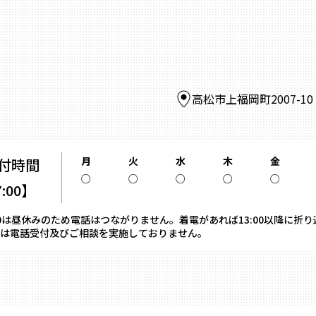
高松市上福岡町2007-1
月
火
水
木
金
付時間
○
○
○
○
○
7:00】
13:00は昼休みのため電話はつながりません。着電があれば13:00以降に折
は電話受付及びご相談を実施しておりません。