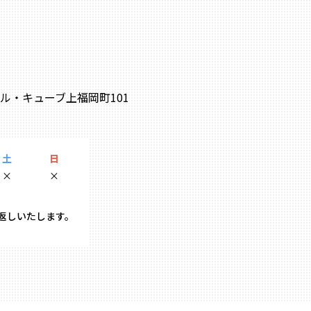
0 ル・キューブ上福岡町101
土
日
×
×
り返しいたします。