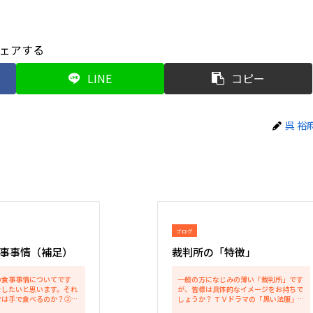
ェアする
LINE
コピー
呉 裕
ブログ
事事情（補足）
裁判所の「特徴」
の食事事情についてです
一般の方になじみの薄い「裁判所」です
をしたいと思います。それ
が、皆様は具体的なイメージをお持ちで
では手で食べるのか？②ナ
しょうか？ ＴＶドラマの「黒い法服」の
るのか？③ラッシーはよく
イメージから、もしくは「三権分立」と