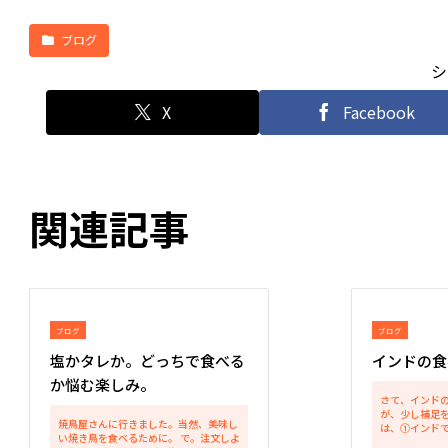
ブログ
シ
X
Facebook
関連記事
ブログ
ブログ
塩かタレか。どっちで食べる
インドの食
か悩む楽しみ。
さて、インド
が、少し補足
焼鳥屋さんに行きました。当然、美味し
は、①インド
い焼き鳥を食べるために。 で。注文しよ
ンはよく食べ