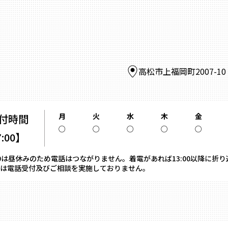
高松市上福岡町2007-1
月
火
水
木
金
付時間
○
○
○
○
○
7:00】
13:00は昼休みのため電話はつながりません。着電があれば13:00以降に折
は電話受付及びご相談を実施しておりません。