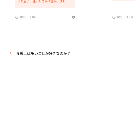
うと思い、迷ったのが「塩か、タレ
飲むのか？で
か。」です。 個人的に焼き鳥であれば
事をした場所
「絶対塩！」とか、「やっぱりタレ！」
ませんでした。
というほどのこだわりがなかったことに
2023.07.04
2025.03.19
気が付き、塩にするかタレに...
弁護士は争いごとが好きなのか？