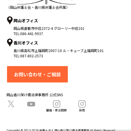
（岡山弁護士会・香川県弁護士会所属）
岡山オフィス
岡山県
倉敷市
中庄2372-4 グローリー中庄101
TEL:
086-441-9937
香川オフィス
香川県
高松市
上福岡町2007-10 ル・キューブ上福岡町101
TEL:
087-802-2573
お問い合わせ・ご相談
岡山香川架け橋法律事務所 公式SNS
離婚・男女問題
採用
Copyright © 2013-2026 弁護士法人 岡山香川架け橋法律事務所 All Rights Reserved.