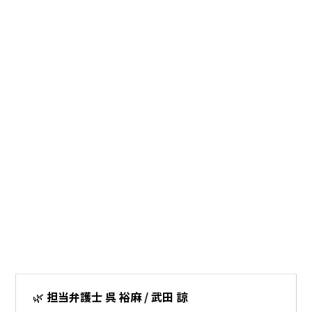
🌿
担当弁護士 呉 裕麻 / 武田 諒