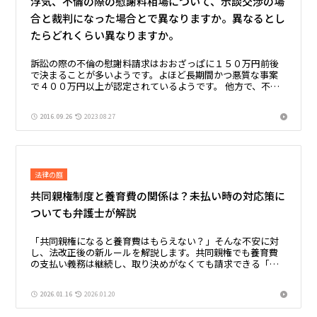
浮気、不倫の際の慰謝料相場について、示談交渉の場
合と裁判になった場合とで異なりますか。異なるとし
たらどれくらい異なりますか。
訴訟の際の不倫の慰謝料請求はおおざっぱに１５０万円前後
で決まることが多いようです。よほど長期間かつ悪質な事案
で４００万円以上が認定されているようです。 他方で、不倫
の慰謝料について、示談で決着がつくケースでは金額にばら
つきがあります。 高額...
2016.09.26
2023.08.27
法律の庭
共同親権制度と養育費の関係は？未払い時の対応策に
ついても弁護士が解説
「共同親権になると養育費はもらえない？」そんな不安に対
し、法改正後の新ルールを解説します。共同親権でも養育費
の支払い義務は継続し、取り決めがなくても請求できる「法
定養育費制度」も新設されます。さらに、合意書面のみで差
し押さえが可能になる「先取特権」など、子供の利益を守る
2026.01.16
2026.01.20
仕組みを弁護士が詳しく紹介。