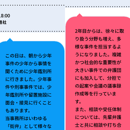
18:00
退社
2年目からは、徐々に取
り扱う分野も増え、多
様な事件を担当するよ
うになりました。複雑
この日は、朝から少年
かつ社会的な重要性が
事件の少年から事情を
大きい事件での弁護団
聞くために少年鑑別所
にも加入して、分担で
に行きました。少年事
の起案や会議の議事録
件や刑事事件では、少
作成等を行っていま
年鑑別所や留置施設に
す。
面会・接見に行くこと
また、相談や受任体制
もあります。
については、先輩弁護
当事務所はいわゆる
士と共に相談や打ち合
「街弁」として様々な