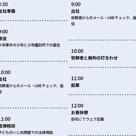
8:30
9:00
出社準備
出社
依頼者からのメール・LINEチェック、
信
9:00
面会
少年事件の少年と少年鑑別所での面会
10:00
依頼者と裁判の打合わせ
10:00
11:00
出社
起案
依頼者からのメール・LINEチェック、返
信
12:00
お昼休憩
11:00
自宅にてウェブ会議
法律相談
子どものいじめ問題での法律相談