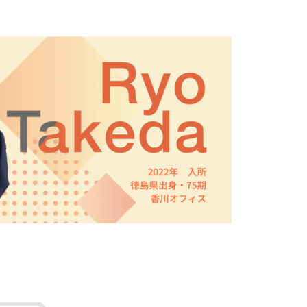
リ
ー
フ
ォ
ー
ム