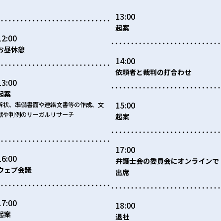
13:00
起案
12:00
お昼休憩
14:00
依頼者と裁判の打合わせ
13:00
起案
15:00
訴状、準備書面や連絡文書等の作成、文
献や判例のリーガルリサーチ
起案
17:00
16:00
弁護士会の委員会にオンラインで
ウェブ会議
出席
17:00
18:00
起案
退社