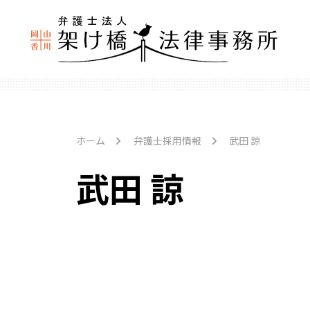
ホーム
弁護士採用情報
武田 諒
武田 諒