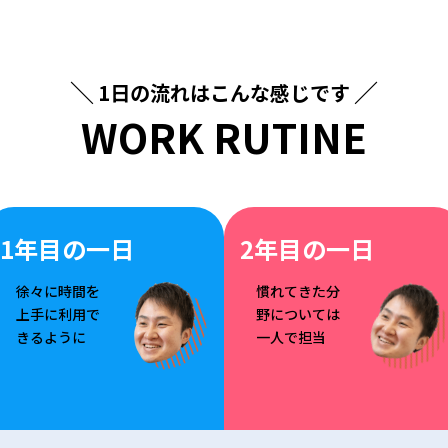
1日の流れはこんな感じです
WORK RUTINE
1年目の一日
2年目の一日
徐々に時間を
慣れてきた分
上手に利用で
野については
きるように
一人で担当