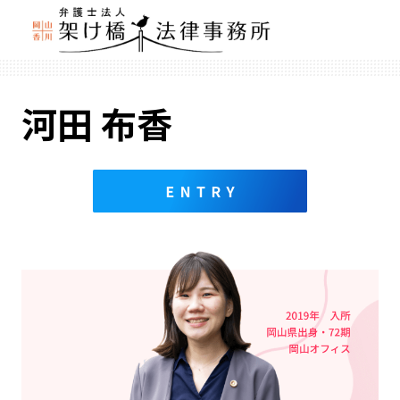
河田 布香
エ
ン
ト
リ
ー
フ
ォ
ー