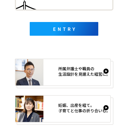
条
件
エ
ン
ト
リ
ー
所属弁護士や職員の
フ
生活設計を見据えた経営に。
ォ
ー
ム
妊娠、出産を経て。
子育てと仕事の折り合いも。