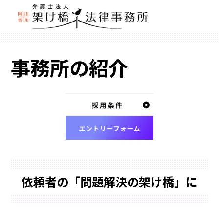
事務所の紹介
ス
タ
ス
ッ
タ
フ
ッ
採
フ
依頼者の「問題解決の架け橋」に
用
エ
条
ン
件
ト