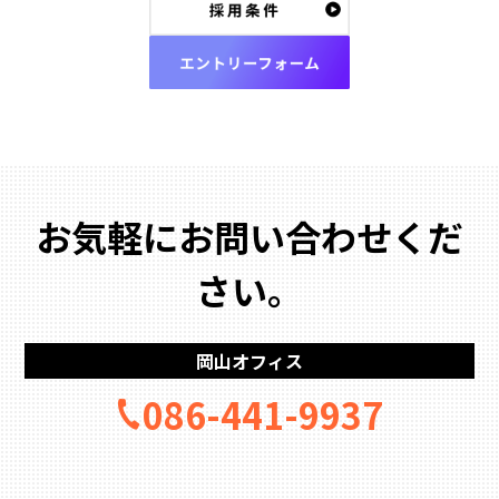
ス
タ
ス
ッ
タ
フ
ッ
採
フ
用
エ
条
お気軽にお問い合わせくだ
ン
件
ト
さい。
の
リ
詳
ー
細
岡山オフィス
フ
086-441-9937
ォ
ー
ム