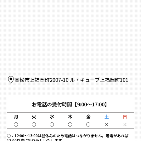
高松市上福岡町2007-10 ル・キューブ上福岡町101
お電話の受付時間
【9:00～17:00】
月
火
水
木
金
土
日
○
○
○
○
○
×
×
○：
12:00～13:00は昼休みのため電話はつながりません。着電があれば
13:00以降に折り返しいたします。