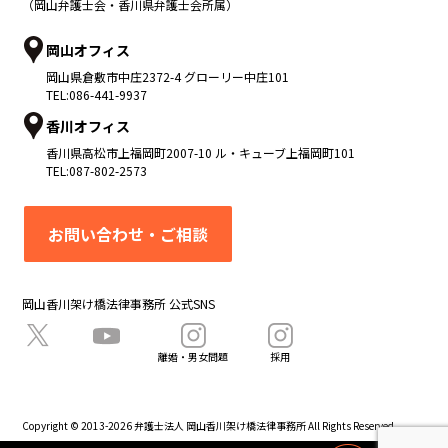
（岡山弁護士会・香川県弁護士会所属）
岡山オフィス
岡山県
倉敷市
中庄2372-4 グローリー中庄101
TEL:
086-441-9937
香川オフィス
香川県
高松市
上福岡町2007-10 ル・キューブ上福岡町101
TEL:
087-802-2573
お問い合わせ・ご相談
岡山香川架け橋法律事務所 公式SNS
離婚・男女問題
採用
Copyright © 2013-2026 弁護士法人 岡山香川架け橋法律事務所 All Rights Reserved.