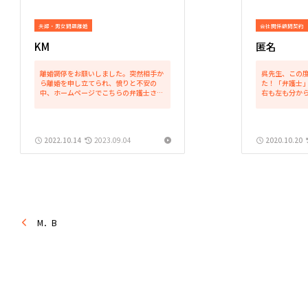
夫婦・男女問題
離婚
会社関係
顧問契約
KM
匿名
離婚調停をお願いしました。突然相手か
呉先生、この
ら離婚を申し立てられ、憤りと不安の
た！「弁護士
中、ホームページでこちらの弁護士さん
右も左も分か
を知りました。弁護士さんと話をする機
頂き、大変心
会など今までなく気構えて伺ったのです
とつに、迅速
が、疑問などへの受け答えがはっきりし
も助かりまし
ていて、すぐに『頼りになる...
ことばかり言っ
2022.10.14
2023.09.04
2020.10.20
M．B