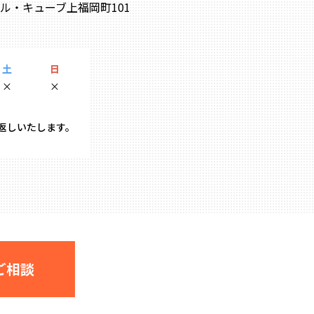
0 ル・キューブ上福岡町101
土
日
×
×
り返しいたします。
ご相談