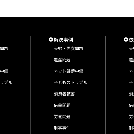
解決事例
依
問題
夫婦・男女問題
夫
遺産問題
遺
中傷
ネット誹謗中傷
ネ
ラブル
子どものトラブル
子
消費者被害
消
借金問題
借
労働問題
労
刑事事件
刑