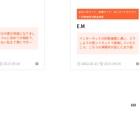
出会い系サイト、副業サイト、占いサイトなどサイ
ト詐欺被害
消費者被害
E.M
度は大変お世話になりまし
」さんに初めての相談で、
インターネットの詐欺被害に遭い、どう
らない私を丁寧にサポート
しようか困ってネットで検索していたと
強かったです。相談一つひ
ころ、こちらの事務所が目にとまり相談
に対応していただき、とて
に伺わせて頂きました。こちらの拙い説
た。相手がトンチンカンな
明にもかかわらず、呉先生は的確に分か
てきて、感...
りやすく返答して頂き、とても頼りにな
2023.09.04
2022.02.21
2023.09.04
りました。進捗状況も随時...
KM