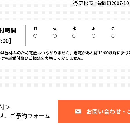
高松市上福岡町2007-1
月
火
水
木
金
付時間
○
○
○
○
○
7:00】
13:00は昼休みのため電話はつながりません。着電があれば13:00以降に折
は電話受付及びご相談を実施しておりません。
付＞
お問い合わせ・
せ、ご予約フォーム