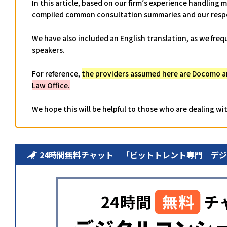
In this article, based on our firm’s experience handling
compiled common consultation summaries and our resp
We have also included an English translation, as we fre
speakers.
For reference,
the providers assumed here are Docomo 
Law Office.
We hope this will be helpful to those who are dealing wi
24時間無料チャット 「ビットトレント専門 デ