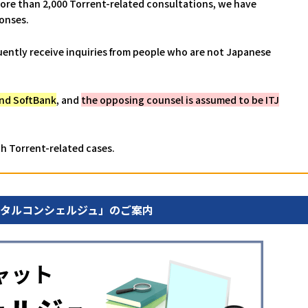
 more than 2,000 Torrent-related consultations, we have
onses.
quently receive inquiries from people who are not Japanese
and SoftBank
, and
the opposing counsel is assumed to be ITJ
th Torrent-related cases.
ジタルコンシェルジュ」のご案内