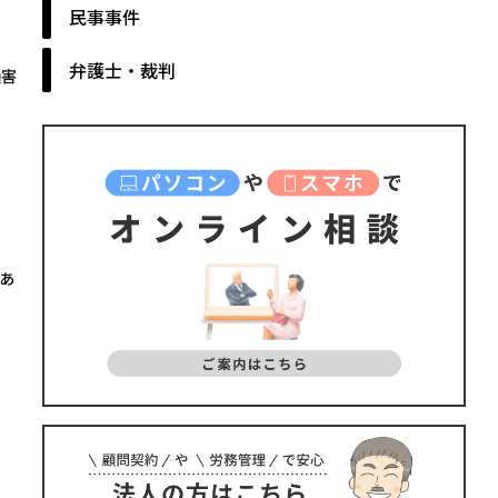
民事事件
弁護士・裁判
損害
あ