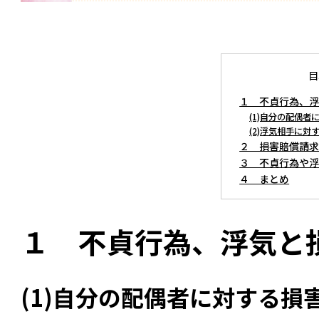
目
１ 不貞行為、
(1)自分の配偶
(2)浮気相手に
２ 損害賠償請
３ 不貞行為や
４ まとめ
１ 不貞行為、浮気と
(1)自分の配偶者に対する損