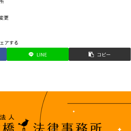
所
変更
ェアする
LINE
コピー