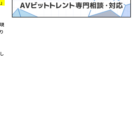
法」
現
り
し