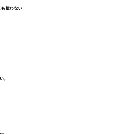
ても構わない
い。