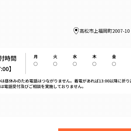
高松市上福岡町2007-1
月
火
水
木
金
付時間
○
○
○
○
○
7:00】
13:00は昼休みのため電話はつながりません。着電があれば13:00以降に折
は電話受付及びご相談を実施しておりません。