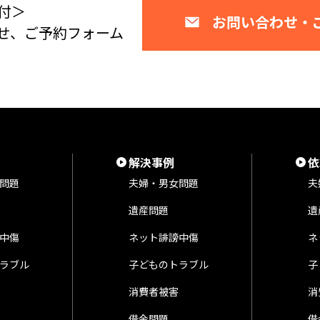
付＞
お問い合わせ・
せ、ご予約フォーム
解決事例
依
問題
夫婦・男女問題
夫
遺産問題
遺
中傷
ネット誹謗中傷
ネ
ラブル
子どものトラブル
子
消費者被害
消
借金問題
借