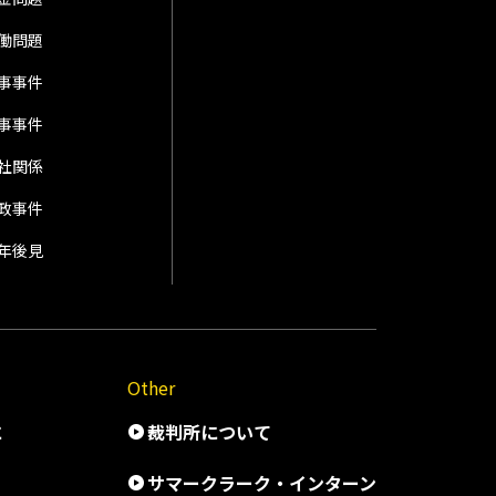
働問題
事事件
事事件
社関係
政事件
年後見
Other
に
裁判所について
サマークラーク・インターン