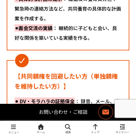
緊急時の連絡方法など、共同養育の具体的な計画
案を作成する。
⚫︎面会交流の実績
： 継続的に子どもと会い、良
好な関係を築いている実績を作る。
【共同親権を回避したい方（単独親権
を維持したい方）】
⚫︎ DV・モラハラの証拠保全
： 録音、メール、医
師の診断書、警察への相談記録などを確保する。
お問い合わせ・ご相談
お
問
過去にDVがあった事実は、単独親権とするため
い
の重要な判断要素となります。
合
メニュー
ホーム
検索
トップ
サイドバー