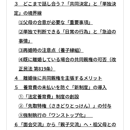
３ どこまで話し合う？「共同決定」と「単独決
定」の境界線
⑴父母の合意が必要な「重要事項」
⑵単独で判断できる「日常の行為」と「急迫の
事情」
⑶再婚時の注意点（養子縁組）
⑷既に離婚している場合の共同親権の可否（改
正民法 第819条）
４ 離婚後に共同親権を主張するメリット
５ 養育費の未払いを防ぐ「新制度」の導入
①「法定養育費」制度の創設
②「先取特権（さきどりとっけん）」の付与
③強制執行の「ワンストップ化」
６「面会交流」から「親子交流」へ・祖父母との