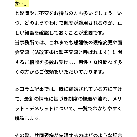
か？」
と疑問やご不安をお持ちの方も多いでしょう。
い
つ
、どのような
わけ
で制度が適用されるのか、正
しい
知識
を
確認
しておくことが重要です。
当事務所では、これまでも離婚後の親権変更や面
会交流（法改正後は親子交流と呼ばれます）に関
するご相談を多数お受けし、
男性・女性
問わず多
くの方からご
依頼
をいただいております。
本コラム記事では、既に離婚されている方に向け
て、最新の情報に基づき制度の
概要
や
流れ
、
メリ
ット
・デメリットについて、
一覧
でわかりやすく
解説します。
その際、共同親権が実現するのはどのような場合