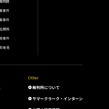
働問題
事事件
事事件
社関係
政事件
年後見
Other
に
裁判所について
サマークラーク・インターン