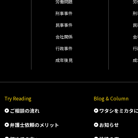
労働問題
労
刑事事件
刑
民事事件
民
会社関係
会
行政事件
行
成年後見
成
Try Reading
Blog & Column
ご相談の流れ
ワタシをミカタ
弁護士依頼のメリット
お知らせ