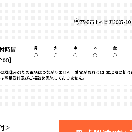
高松市上福岡町2007-1
月
火
水
木
金
付時間
○
○
○
○
○
7:00】
13:00は昼休みのため電話はつながりません。着電があれば13:00以降に折
は電話受付及びご相談を実施しておりません。
付＞
お問い合わせ・