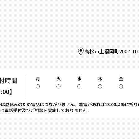
高松市上福岡町2007-1
月
火
水
木
金
付時間
○
○
○
○
○
7:00】
13:00は昼休みのため電話はつながりません。着電があれば13:00以降に折
は電話受付及びご相談を実施しておりません。