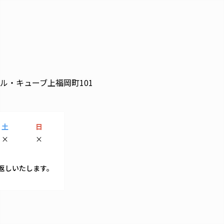
0 ル・キューブ上福岡町101
土
日
×
×
り返しいたします。