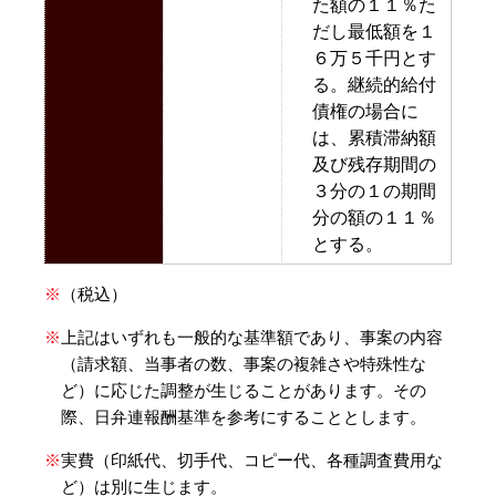
た額の１１％た
だし最低額を１
６万５千円とす
る。継続的給付
債権の場合に
は、累積滞納額
及び残存期間の
３分の１の期間
分の額の１１％
とする。
※
（税込）
※
上記はいずれも一般的な基準額であり、事案の内容
（請求額、当事者の数、事案の複雑さや特殊性な
ど）に応じた調整が生じることがあります。その
際、日弁連報酬基準を参考にすることとします。
※
実費（印紙代、切手代、コピー代、各種調査費用な
ど）は別に生じます。