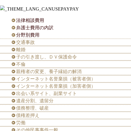
法律相談費用
弁護士費用の内訳
分野別費用
交通事故
離婚
子の引き渡し、ＤＶ保護命令
不倫
親権者の変更、養子縁組の解消
インターネット名誉棄損（被害者側）
インターネット名誉棄損（加害者側）
出会い系サイト、副業サイト
遺産分割、遺留分
債務整理、破産
債権差押え
労働
その他民事事件一般