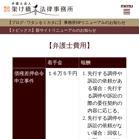
menu
【ブログ - ワタシをミカタに】
事務所HPリニューアルのお知らせ
【トピックス】新サイトリニューアルのお知らせ
【弁護士費用】
着手金
報酬
債権差押命令
１６万５千円
先行する調停や
申立事件
訴訟の依頼があ
る場合：先行す
る調停や訴訟の
際の委任契約の
内容に応じる。
先行する調停や
訴訟の依頼がな
い場合：回収し