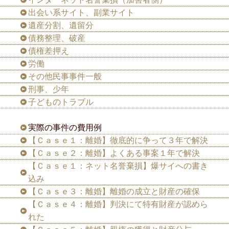
出会い系サイト、副業サイト
遺産分割、遺留分
債務整理、破産
債権差押え
労働
その他民事事件一般
刑事、少年
子どものトラブル
実際の事件の費用例
【Ｃａｓｅ１：離婚】徹底的に争って３年で解決
【Ｃａｓｅ２：離婚】よくある事案１年で解決
【Ｃａｓｅ１：ネット名誉棄損】爆サイへの書き
込み
【Ｃａｓｅ３：離婚】離婚の成立と財産の確保
【Ｃａｓｅ４：離婚】判決にて特有財産が認めら
れた