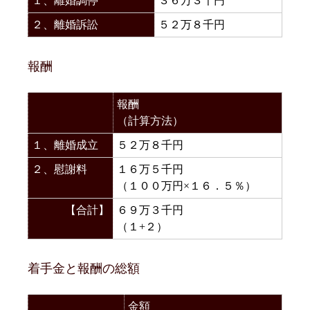
１、離婚調停
３６万３千円
２、離婚訴訟
５２万８千円
報酬
報酬
（計算方法）
１、離婚成立
５２万８千円
２、慰謝料
１６万５千円
（１００万円×１６．５％）
【合計】
６９万３千円
（１+２）
着手金と報酬の総額
金額