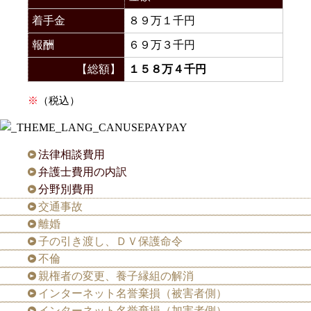
着手金
８９万１千円
報酬
６９万３千円
【総額】
１５８万４千円
※
（税込）
法律相談費用
弁護士費用の内訳
分野別費用
交通事故
離婚
子の引き渡し、ＤＶ保護命令
不倫
親権者の変更、養子縁組の解消
インターネット名誉棄損（被害者側）
インターネット名誉棄損（加害者側）