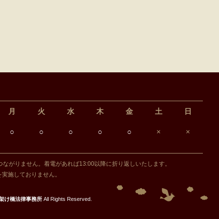
月
火
水
木
金
土
日
○
○
○
○
○
×
×
話はつながりません。着電があれば13:00以降に折り返しいたします。
を実施しておりません。
川架け橋法律事務所
All Rights Reserved.